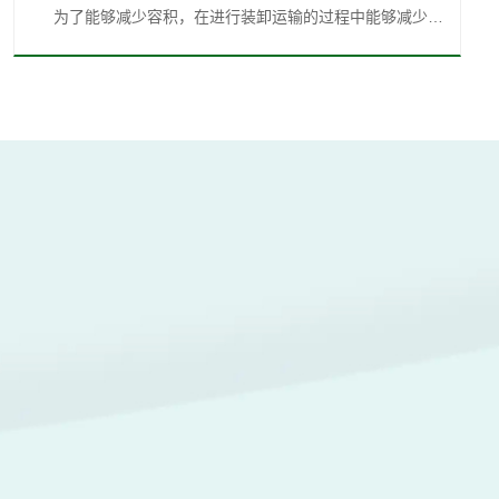
为了能够减少容积，在进行装卸运输的过程中能够减少压
力，也可以让高密度的铁块更适合炼钢工艺。破碎：对于
一些大块的废铁或者是连带一些不好的附属颗粒，我们就
须要进行破碎。