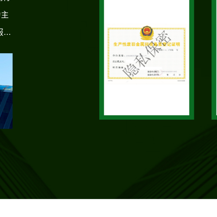
为主
服务
司矢
浦
、用
响应
伴一
施
用。
以人