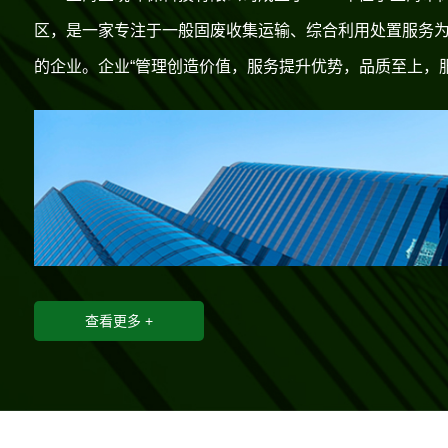
区，是一家专注于一般固废收集运输、综合利用处置服务
的企业。企业“管理创造价值，服务提升优势，品质至上，
质优”是我公司的发展理念，团结、创新、务实、奋进是公
企业发展战略：
公司自成立以来，业务横跨上海浦西
志不渝的追求。公司倍加珍惜每一分荣誉，坚持“质量至上
东。现如今国家大力推行一般固废综合利用，上海也积极
户至上、以质兴业、以优取胜”的经营宗旨，不断与合作伙
出台例如一般固体废物跨省转移利用备案。自2020年9月实
同前行。
开始我公司也积极响应帮助企业落实相关备案、运输及利
企业发展理念：
稳定、发展、改革、创新、始终坚持
得到了相关企业的一致好评。
才为本、诚信立业的经营原则。
查看更多 +